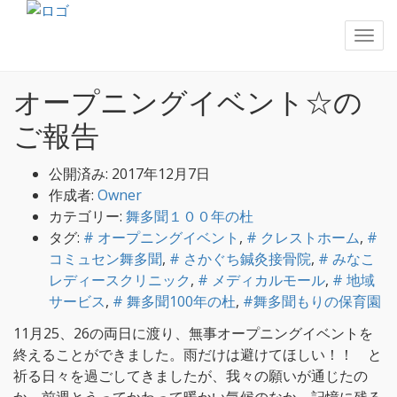
「舞多聞100年の杜」とは
>
メディカルモールでの開業医
募集
>
舞多聞１００年の杜
>
オープニングイベント☆のご
報告
オープニングイベント☆の
ご報告
公開済み: 2017年12月7日
作成者:
Owner
カテゴリー:
舞多聞１００年の杜
タグ:
# オープニングイベント
,
# クレストホーム
,
#
コミュセン舞多聞
,
# さかぐち鍼灸接骨院
,
# みなこ
レディースクリニック
,
# メディカルモール
,
# 地域
サービス
,
# 舞多聞100年の杜
,
#舞多聞もりの保育園
11月25、26の両日に渡り、無事オープニングイベントを
終えることができました。雨だけは避けてほしい！！ と
祈る日々を過ごしてきましたが、我々の願いが通じたの