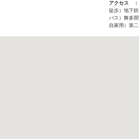
アクセス ：
徒歩）地下鉄
バス）舞多聞
自家用）第二