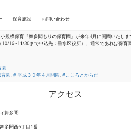
ィカルモールでの開業医募集
>
# 平成３０年４月開園
ー
保育施設
お問い合わせ
神戸市小規模保育 舞多聞もりの保育園です
市小規模保育『舞多聞もりの保育園』が来年4月に開園いたしま
/16~11/30まで申込先：垂水区役所）、通常であれば保育園 
育園
保育園
,
# 平成３０年４月開園
,
#こころとからだ
アクセス
ィ舞多聞
：
舞多聞西6丁目1番