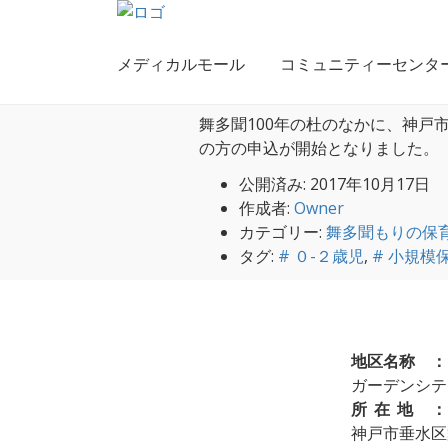
「舞多聞100年の杜」とは
>
メデ
17
メディカルモール
コミュニティーセンタ
平成30年4月開園 
舞多聞100年の杜のなかに、神戸
の方の申込が開始となりました。（10
公開済み: 2017年10月17日
作成者:
Owner
カテゴリー:
舞多聞もりの保
タグ:
# ０-２歳児
,
# 小規模
地区名称 ：
ガーデンシテ
所在地 
神戸市垂水区