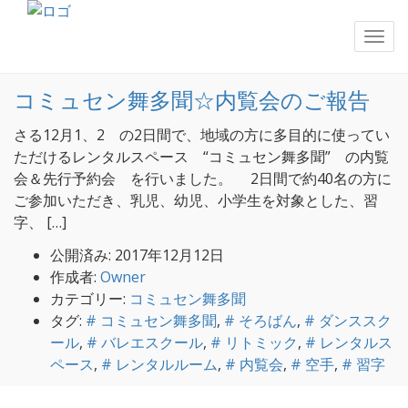
「舞多聞100年の杜」とは
>
メディカルモールでの開業医
募集
>
# 習字
12
コミュセン舞多聞☆内覧会のご報告
さる12月1、2 の2日間で、地域の方に多目的に使ってい
ただけるレンタルスペース “コミュセン舞多聞” の内覧
会＆先行予約会 を行いました。 2日間で約40名の方に
ご参加いただき、乳児、幼児、小学生を対象とした、習
字、 […]
公開済み: 2017年12月12日
作成者:
Owner
カテゴリー:
コミュセン舞多聞
タグ:
# コミュセン舞多聞
,
# そろばん
,
# ダンススク
ール
,
# バレエスクール
,
# リトミック
,
# レンタルス
ペース
,
# レンタルルーム
,
# 内覧会
,
# 空手
,
# 習字