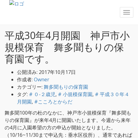
「舞多聞100年の杜」とは
>
メディカルモールでの開業医
募集
>
舞多聞もりの保育園
>
平成30年4月開園 神戸市小
規模保育 舞多聞もりの保育園です。
平成30年4月開園 神戸市小
規模保育 舞多聞もりの保
育園です。
公開済み: 2017年10月17日
作成者:
Owner
カテゴリー:
舞多聞もりの保育園
タグ:
# ０-２歳児
,
# 小規模保育園
,
# 平成３０年４
月開園
,
#こころとからだ
舞多聞100年の杜のなかに、神戸市小規模保育『舞多聞も
りの保育園』が来年4月に開園いたします。今週から来年
の4月に入園希望の方の申込が開始となりました。
（10/16~11/30まで申込先：垂水区役所）、通常であれば